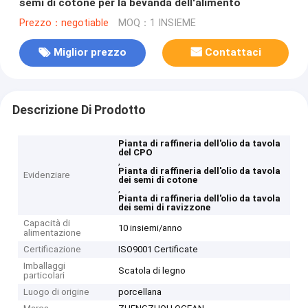
semi di cotone per la bevanda dell'alimento
Prezzo：negotiable
MOQ：1 INSIEME
Miglior prezzo
Contattaci
Descrizione Di Prodotto
Pianta di raffineria dell'olio da tavola
del CPO
,
Pianta di raffineria dell'olio da tavola
Evidenziare
dei semi di cotone
,
Pianta di raffineria dell'olio da tavola
dei semi di ravizzone
Capacità di
10 insiemi/anno
alimentazione
Certificazione
ISO9001 Certificate
Imballaggi
Scatola di legno
particolari
Luogo di origine
porcellana