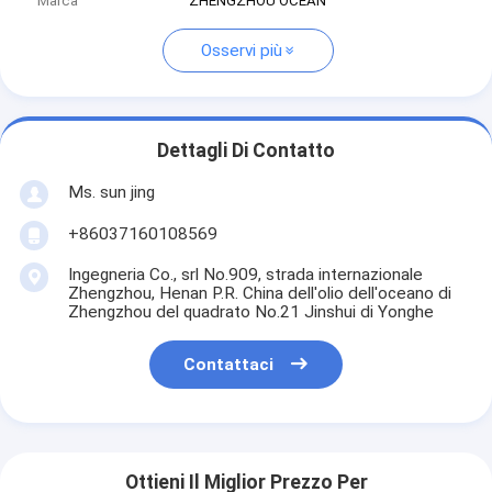
Marca
ZHENGZHOU OCEAN
Osservi più
Dettagli Di Contatto
Ms. sun jing
+86037160108569
Ingegneria Co., srl No.909, strada internazionale
Zhengzhou, Henan P.R. China dell'olio dell'oceano di
Zhengzhou del quadrato No.21 Jinshui di Yonghe
Contattaci
Ottieni Il Miglior Prezzo Per