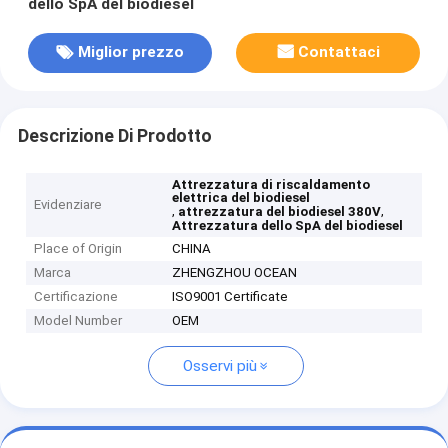
dello SpA del biodiesel
Miglior prezzo
Contattaci
Descrizione Di Prodotto
Attrezzatura di riscaldamento
elettrica del biodiesel
Evidenziare
,
,
attrezzatura del biodiesel 380V
Attrezzatura dello SpA del biodiesel
Place of Origin
CHINA
Marca
ZHENGZHOU OCEAN
Certificazione
ISO9001 Certificate
Model Number
OEM
Osservi più