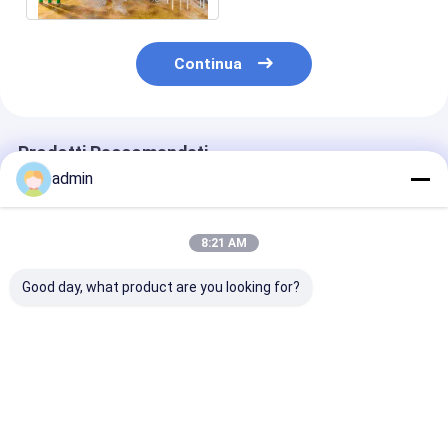
Continua
Prodotti Raccomandati
admin
8:21 AM
Good day, what product are you looking for?
Apparecchiature di
Macchine di
Equipaggiame
produzione di
produzione del
per il biodiesel
biodiesel controllate
biodiesel
acciaio inossi
da PLC a piccola
completamente
380V
scala Capacità 10-
automatiche con
Miglior prezzo
Miglior prezzo
Miglior pr
500 tonnellate al
sistema di controllo
giorno
avanzato