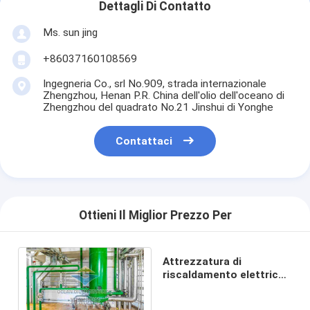
Dettagli Di Contatto
Ms. sun jing
+86037160108569
Ingegneria Co., srl No.909, strada internazionale
Zhengzhou, Henan P.R. China dell'olio dell'oceano di
Zhengzhou del quadrato No.21 Jinshui di Yonghe
Contattaci
Ottieni Il Miglior Prezzo Per
Attrezzatura di
riscaldamento elettrica
220V/380V dello SpA del
biodiesel