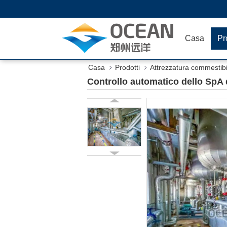
Casa
Pr
Casa
Prodotti
Attrezzatura commestibil
dell'oleificio
Controllo automatico dello SpA d