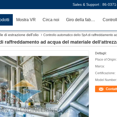
Sales & Support :
86-0371
odotti
Mostra VR
Circa noi
Giro della fabbrica
e di estrazione dell'olio
Controllo automatico dello SpA di raffreddamento ad
i raffreddamento ad acqua del materiale dell'attrezzat
Dettagli:
Place of Origin:
Marca:
Certificazione:
Model Number:
Contat