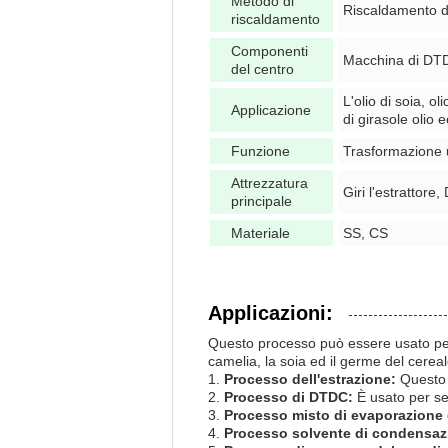
Metodo di
Riscaldamento d
riscaldamento
Componenti
Macchina di DT
del centro
L'olio di soia, ol
Applicazione
di girasole olio e
Funzione
Trasformazione u
Attrezzatura
Giri l'estrattore
principale
Materiale
SS, CS
Applicazioni:
Questo processo può essere usato per i 
camelia, la soia ed il germe del cerea
1.
Processo dell'estrazione:
Questo p
2.
Processo di DTDC:
È usato per sep
3.
Processo misto di evaporazione d
4.
Processo solvente di condensaz