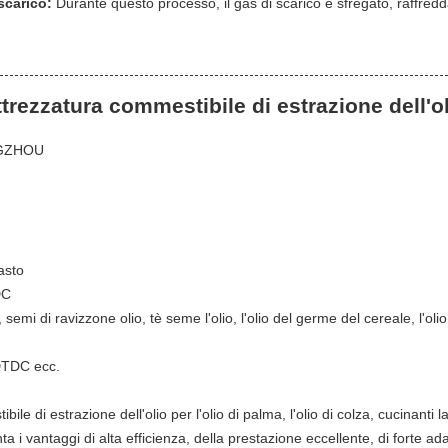
scarico:
Durante questo processo, il gas di scarico è sfregato, raffredda
trezzatura commestibile di estrazione dell'o
NGZHOU
asto
DC
, semi di ravizzone olio, tè seme l'olio, l'olio del germe del cereale, l'olio
 DTDC ecc.
le di estrazione dell'olio per l'olio di palma, l'olio di colza, cucinanti la
a i vantaggi di alta efficienza, della prestazione eccellente, di forte ada