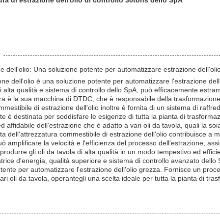
ura di estrazione dell'olio di controllo 30tons dello SpA
e dell'olio: Una soluzione potente per automatizzare estrazione dell'oli
one dell'olio è una soluzione potente per automatizzare l'estrazione del
 alta qualità e sistema di controllo dello SpA, può efficacemente estrarre 
ra è la sua macchina di DTDC, che è responsabile della trasformazione u
mmestibile di estrazione dell'olio inoltre è fornita di un sistema di raf
te è destinata per soddisfare le esigenze di tutta la pianta di trasforma
 affidabile dell'estrazione che è adatto a vari oli da tavola, quali la soi
ta dell'attrezzatura commestibile di estrazione dell'olio contribuisce a mig
può amplificare la velocità e l'efficienza del processo dell'estrazione, ass
rodurre gli oli da tavola di alta qualità in un modo tempestivo ed effici
ice d'energia, qualità superiore e sistema di controllo avanzato dello 
otente per automatizzare l'estrazione dell'olio grezza. Fornisce un proce
vari oli da tavola, operantegli una scelta ideale per tutta la pianta di tra