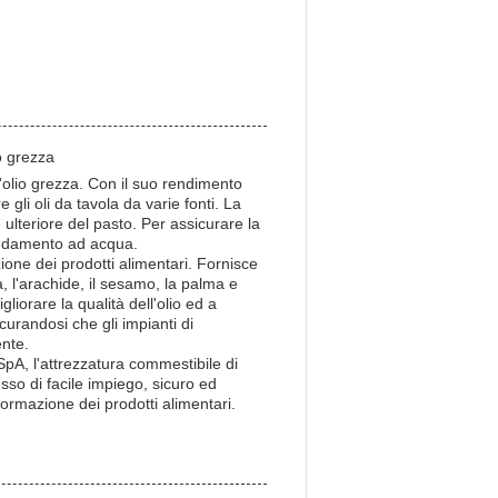
o grezza
l'olio grezza. Con il suo rendimento
gli oli da tavola da varie fonti. La
lteriore del pasto. Per assicurare la
freddamento ad acqua.
zione dei prodotti alimentari. Fornisce
a, l'arachide, il sesamo, la palma e
liorare la qualità dell'olio ed a
icurandosi che gli impianti di
ente.
SpA, l'attrezzatura commestibile di
sso di facile impiego, sicuro ed
sformazione dei prodotti alimentari.