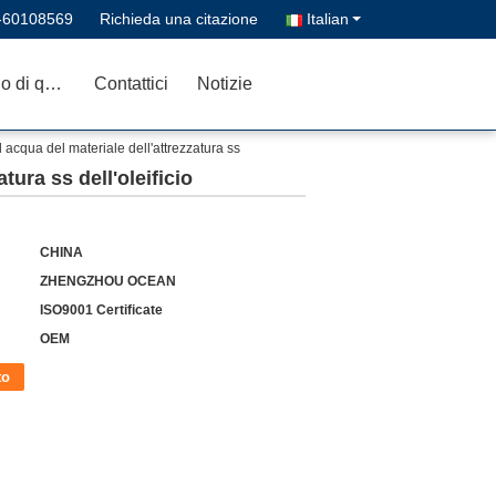
-60108569
Richieda una citazione
Italian
Controllo di qualità
Contattici
Notizie
 acqua del materiale dell'attrezzatura ss
ura ss dell'oleificio
CHINA
ZHENGZHOU OCEAN
ISO9001 Certificate
OEM
to