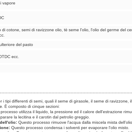
i vapore
DC
io di cotone, semi di ravizzone olio, tè seme l'olio, l'olio del germe del ce
cc.
lteriore del pasto
, DTDC ecc.
tipi differenti di semi, quali il seme di girasole, il seme di ravizzone, i
le. È composto di cinque sezioni:
rocesso utilizza il liquido, la pressione ed il calore dell'estrazione rimuo
arare la lecitina e il carotin dal petrolio greggio.
ell'olio:
Questo processo rimuove l'acqua dalla miscela mista dell'olio
ione:
Questo processo condensa i solventi per evaporare l'olio misto.