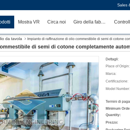
Sales 
odotti
Mostra VR
Circa noi
Giro della fabbrica
olio da tavola
Impianto di raffinazione di olio commestibile di semi di cotone
o commestibile di semi di cotone completamente auto
Dettagli:
Place of Origin:
Marca:
Certificazione:
Model Number:
Termini di pag
Minimum Orde
Quantity:
Prezzo: