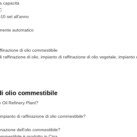
a capacità
C
o
10 set all'anno
mente automatico
ffinazione di olio commestibile
i raffinazione di olio, impianto di raffinazione di olio vegetale, impianto d
di olio commestibile
e Oil Refinery Plant?
impianto di raffinazione di olio commestibile?
finazione dell'olio commestibile?
commestibile è prodotto in Cina.