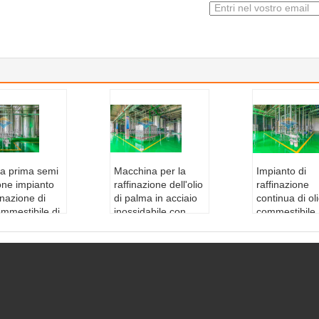
ia prima semi
Macchina per la
Impianto di
one impianto
raffinazione dell'olio
raffinazione
finazione di
di palma in acciaio
continua di ol
ommestibile di
inossidabile con
commestibile 
 capacità 10-
installazione
5000 TPD Cap
 TPD
completa di lavori
e prestazioni
llazione:
Lavo
civili
efficienti
li completi con
Installazione:
Lavo
Installazion
lazione
ri civili completi con
ri civili compl
ie prime:
Soi
installazione
installazione
i di cotone, s
Tipo:
Continuo
Fase:
fase 3