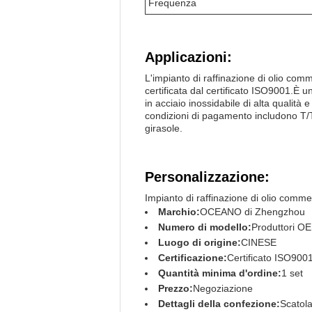
Frequenza
Applicazioni:
L'impianto di raffinazione di olio co
certificata dal certificato ISO9001.È 
in acciaio inossidabile di alta qualità
condizioni di pagamento includono T/T 
girasole.
Personalizzazione:
Impianto di raffinazione di olio commes
Marchio:
OCEANO di Zhengzhou
Numero di modello:
Produttori O
Luogo di origine:
CINESE
Certificazione:
Certificato ISO900
Quantità minima d'ordine:
1 set
Prezzo:
Negoziazione
Dettagli della confezione:
Scatola