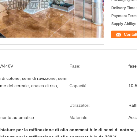
Packaging Deta
Delivery Time:
Payment Term
Supply Ability:
Contat
V/440V
Fase:
fase
 di cotone, semi di ravizzone, semi
rme del cereale, crusca di riso,
Capacità:
10-
r
Utilizzatori:
Raff
mente automatico
Materiale:
Acci
iature per la raffinazione di olio commestibile di semi di cotone
,