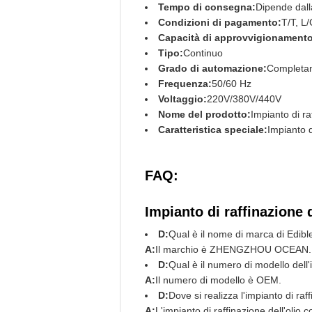
Tempo di consegna:
Dipende dall
Condizioni di pagamento:
T/T, L/
Capacità di approvvigionament
Tipo:
Continuo
Grado di automazione:
Completa
Frequenza:
50/60 Hz
Voltaggio:
220V/380V/440V
Nome del prodotto:
Impianto di ra
Caratteristica speciale:
Impianto d
FAQ:
Impianto di raffinazione 
D:
Qual è il nome di marca di Edibl
A:
Il marchio è ZHENGZHOU OCEAN.
D:
Qual è il numero di modello dell'
A:
Il numero di modello è OEM.
D:
Dove si realizza l'impianto di raf
A:
L'impianto di raffinazione dell'olio 