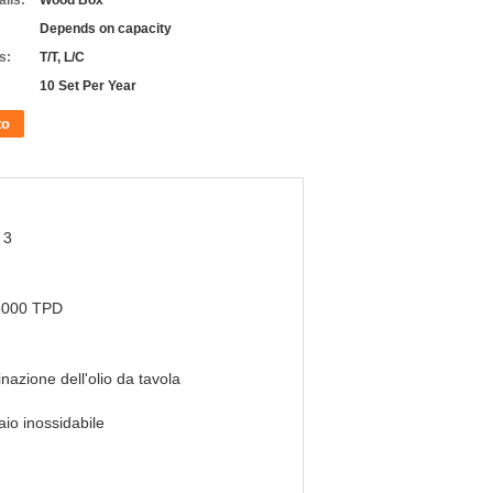
ils:
Wood Box
Depends on capacity
s:
T/T, L/C
10 Set Per Year
to
 3
5000 TPD
inazione dell'olio da tavola
aio inossidabile