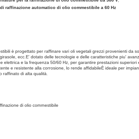
iature per la raffinazione di olio commestibile da 380 V
,
di raffinazione automatico di olio commestibile a 60 Hz
:
tibili è progettato per raffinare vari oli vegetali grezzi provenienti da s
girasole, ecc.E' dotato delle tecnologie e delle caratteristiche piu' ava
e elettrica e la frequenza 50/60 Hz, per garantire prestazioni superiori e o
tente e resistente alla corrosione, lo rende affidabileÈ ideale per impiant
 raffinato di alta qualità.
ffinazione di olio commestibile