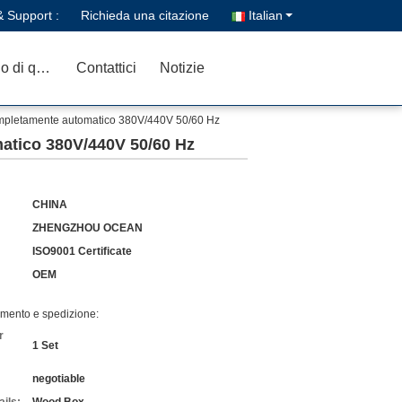
& Support :
Richieda una citazione
Italian
Controllo di qualità
Contattici
Notizie
 completamente automatico 380V/440V 50/60 Hz
matico 380V/440V 50/60 Hz
CHINA
ZHENGZHOU OCEAN
ISO9001 Certificate
OEM
amento e spedizione:
r
1 Set
negotiable