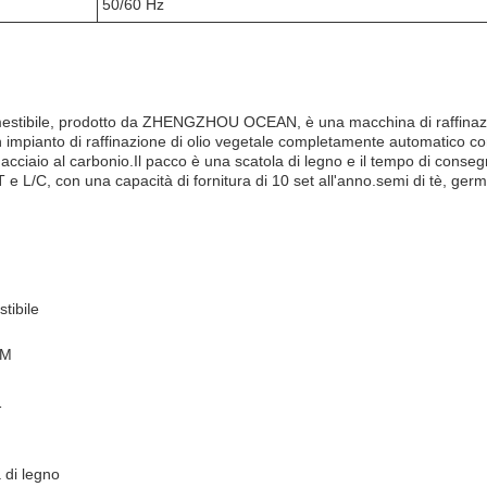
50/60 Hz
mmestibile, prodotto da ZHENGZHOU OCEAN, è una macchina di raffinazio
un impianto di raffinazione di olio vegetale completamente automatico c
 e acciaio al carbonio.Il pacco è una scatola di legno e il tempo di cons
e L/C, con una capacità di fornitura di 10 set all'anno.semi di tè, germi
tibile
EM
1
 di legno